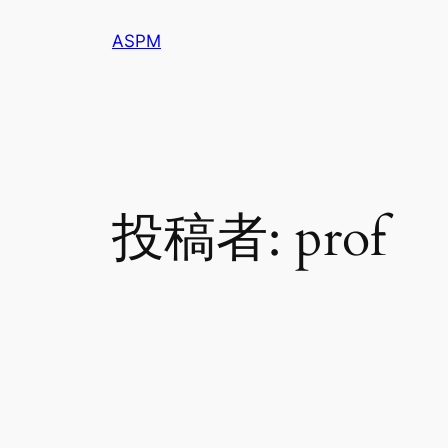
内
ASPM
容
を
ス
キ
ッ
プ
投稿者:
prof