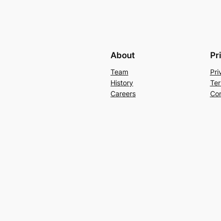
About
Pr
Team
Pri
History
Ter
Careers
Con