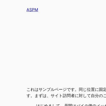
内
ASPM
容
を
ス
キ
ッ
プ
これはサンプルページです。同じ位置に固定
す。まずは、サイト訪問者に対して自分の
はじめまして。昼間はバイク便のメッ